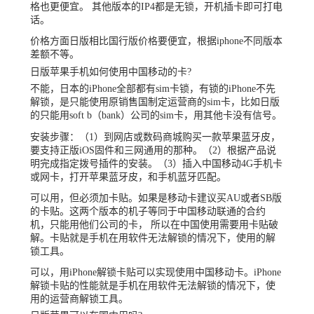
格也更便宜。 其他版本的IP4都是无锁，开机插卡即可打电
话。
价格方面日版相比国行版价格要便宜，根据iphone不同版本
差额不等。
日版苹果手机如何使用中国移动的卡?
不能，日本的iPhone全部都有sim卡锁，有锁的iPhone不先
解锁，是只能使用原销售国制定运营商的sim卡，比如日版
的只能用soft b（bank）公司的sim卡，用其他卡没有信号。
安装步骤：（1）到网店或数码商城购买一款苹果蓝牙皮，
要支持正版iOS固件和三网通用的那种。（2）根据产品说
明完成指定拨号插件的安装。（3）插入中国移动4G手机卡
或网卡，打开苹果蓝牙皮，和手机蓝牙匹配。
可以用，但必须加卡贴。如果是移动卡建议买AU或者SB版
的卡贴。这两个版本的机子等同于中国移动联通的合约
机，只能用他们公司的卡， 所以在中国使用需要用卡贴破
解。卡贴就是手机在用软件无法解锁的情况下，使用的解
锁工具。
可以，用iPhone解锁卡贴可以实现使用中国移动卡。iPhone
解锁卡贴的性能就是手机在用软件无法解锁的情况下，使
用的运营商解锁工具。