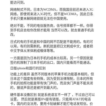
能访问到。
网络制式不同，日本为WCDMA，而我国目前还未进入3G
网络，即使将来进入3G时代，但不是WCDMA，因此日系
手机只要未解网络锁就无法在中国使用。
绝对不能，不同的电信服务商，信号频率都不一样。你得
到手机店去给你改频才能用 当然可以改。就去普通手机店
改。
日式的有的手机是和中国的网不匹配是不能用的。有的可
以用，有的则需刷机。刷机就是把日文刷成中文，或者把
中文字体从宋体刷成楷体等等。
一方面是因为日本的手机的成本比较高，另一个原因就是
签约机限制了日本手机的出口，国内只能看而不能通话。
日版iphone和国行的区别
功能上的差异 虽然不同版本的苹果手机功能基本相同，但
日本这个国度有些特殊，因为受到法律限制，日本的所有
手机的拍照功能是带有快门声的，而且快门声是不能关闭
的，据说声音还是被开到最大的。
硬件基本没撒区别 就是系统语言不一样了 ，不过自己可以
设置， 然后就是美版IP4是有锁版，只能用AT&T的电话
卡，国内的没法用，要用卡贴破解才能打电话发短信。价