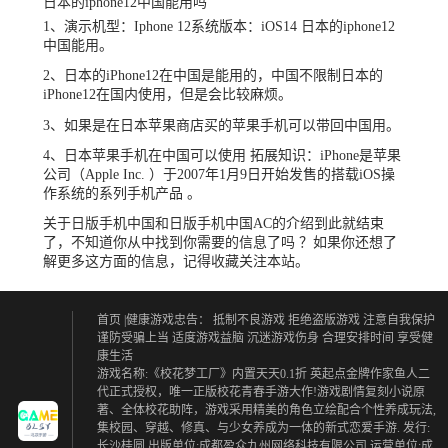
日本的iphone12中国能用吗
1、演示机型：Iphone 12系统版本：iOS14 日本的iphone12
中国能用。
2、日本的iPhone12在中国是能用的，中国不限制日本的
iPhone12在国内使用，但是会比较麻烦。
3、如果是在日本苹果商店买的苹果手机可以带回中国用。
4、日本苹果手机在中国可以使用 拓展知识：iPhone是苹果
公司（Apple Inc. ）于2007年1月9日开始发售的搭载iOS操
作系统的系列手机产品 。
关于日版手机中国和日版手机中国AC的介绍到此就结束
了，不知道你从中找到你需要的信息了吗 ？如果你还想了
解更多这方面的信息，记得收藏关注本站。
首页
|健康游戏忠告：
抵制不良游戏 拒绝盗版游戏
注意自我保护
谨防受骗上当
适度游戏益脑 沉迷游戏伤身
合理安排时间 享受健
康生活
游戏名称:《校花梦工厂》内置天天0.1折 英起点金牌作家鱼人二
代正式授权，唯一正版校花青春手游大作!游戏剧情复刻小说原
著、全体校花助阵，游戏采用精美的角色立绘配合个性养成玩法,
集校园、穿越、修真、与少女养成为一体的新式恋爱手游. 发行:
长沙桂圆 出版单位:成都盈众九州网络科技有限公司 运营单位:成