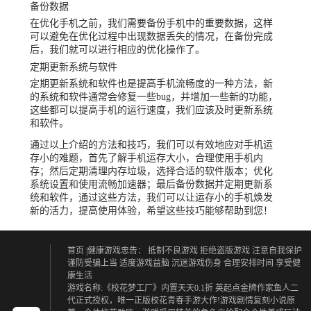
备份数据
在优化手机之前，我们需要备份手机中的重要数据，这样
可以避免在优化过程中出现数据丢失的情况，在备份完成
后，我们就可以进行相应的优化操作了。
定期更新系统与软件
定期更新系统和软件也是提高手机流畅度的一种方法，新
的系统和软件通常会修复一些bug，并增加一些新的功能，
这些都可以提高手机的运行速度，我们应该及时更新系统
和软件。
通过以上介绍的方法和技巧，我们可以有效地应对手机运
存小的难题，首先了解手机运存大小，合理使用手机内
存；然后定期清理内存垃圾，选择合适的软件版本；优化
系统设置和使用流畅加速器；最后备份数据并定期更新系
统和软件，通过这些方法，我们可以让运存小的手机焕发
新的活力，提高使用体验，希望这些技巧能够帮助到您！
首页
|健康游戏忠告：
抵制不良游戏 拒绝盗版游戏
注意自我保护
谨防受骗上当
适度游戏益脑 沉迷游戏伤身
合理安排时间 享受健
康生活
游戏名称:《校花梦工厂》内置天天0.1折 英起点金牌作家鱼人二
代正式授权，唯一正版校花青春手游大作!游戏剧情复刻小说原