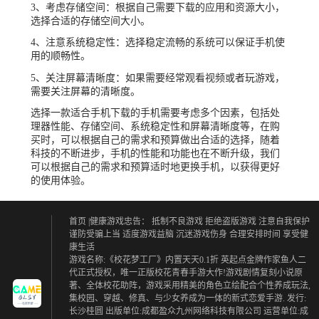
3、考虑存储空间：根据自己需要下载的应用和资源大小，
选择合适的存储空间大小。
4、注意系统稳定性：选择稳定流畅的系统可以保证手机使
用的顺畅性。
5、关注屏幕清晰度：如果需要经常观看视频或者玩游戏，
需要关注屏幕的清晰度。
选择一款适合手机下载的手机需要考虑多个因素，包括处
理器性能、存储空间、系统稳定性和屏幕清晰度等，在购
买时，可以根据自己的需求和预算做出合适的选择，随着
科技的不断进步，手机的性能和功能也在不断升级，我们
可以根据自己的需求和预算适时地更换手机，以获得更好
的使用体验。
首页
|健康游戏忠告：
抵制不良游戏 拒绝盗版游戏
注意自我保护
谨防受骗上当
适度游戏益脑 沉迷游戏伤身
合理安排时间 享受健
康生活
游戏名称:《校花梦工厂》内置天天0.1折 英起点金牌作家鱼人二
代正式授权，唯一正版校花青春手游大作!游戏剧情复刻小说原
著、全体校花助阵，游戏采用精美的角色立绘配合个性养成玩法,
集校园、穿越、修真、与少女养成为一体的新式恋爱手游. 发行:
长沙桂圆 出版单位:成都盈众九州网络科技有限公司 运营单位:成