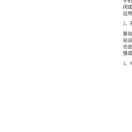
手
闭
远
2、
基
站
也
慢
3、