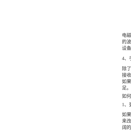
电
的
设
4、
除
接
如
足
如
1、
如
来
阔