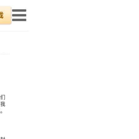
我们
响我
题。