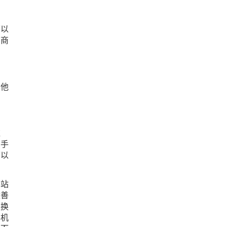
可以
营商
其他
。
维
的手
可以
基站
改善
更换
手机