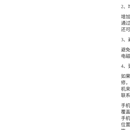
2、
增
通
还
3、
避
电
4、
如
修
机
联
手
覆
手
位