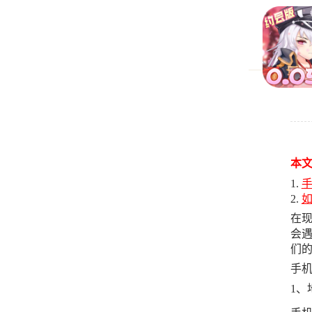
本
在
会
们
手
1、