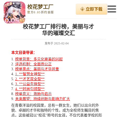
校花梦工厂
官方0.05折约会版
校花梦工厂排行榜，美丽与才
华的璀璨交汇
发布于
2025-02-04
本文目录导读：
榜单背景：多元化审美的兴起
评选机制：全面而公正
榜单亮点：美丽与才华并重
1. **智慧女神型**
2. **才艺双全型**
3. **公益先锋型**
4. **时尚引领型**
榜单意义：激励与启示
未来展望：持续创新与影响力扩大
在青春洋溢的校园里，总有一群女生，她们以出众的外
貌、卓越的才华和独特的个性，成为全校师生瞩目的焦
点，这些被冠以“校花”称号的女孩，不仅代表着学校的形