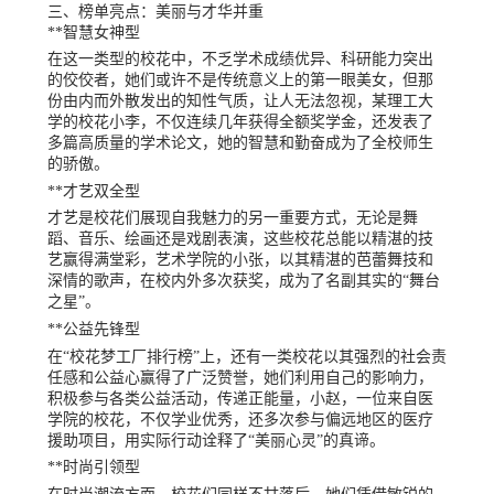
三、榜单亮点：美丽与才华并重
**智慧女神型
在这一类型的校花中，不乏学术成绩优异、科研能力突出
的佼佼者，她们或许不是传统意义上的第一眼美女，但那
份由内而外散发出的知性气质，让人无法忽视，某理工大
学的校花小李，不仅连续几年获得全额奖学金，还发表了
多篇高质量的学术论文，她的智慧和勤奋成为了全校师生
的骄傲。
**才艺双全型
才艺是校花们展现自我魅力的另一重要方式，无论是舞
蹈、音乐、绘画还是戏剧表演，这些校花总能以精湛的技
艺赢得满堂彩，艺术学院的小张，以其精湛的芭蕾舞技和
深情的歌声，在校内外多次获奖，成为了名副其实的“舞台
之星”。
**公益先锋型
在“校花梦工厂排行榜”上，还有一类校花以其强烈的社会责
任感和公益心赢得了广泛赞誉，她们利用自己的影响力，
积极参与各类公益活动，传递正能量，小赵，一位来自医
学院的校花，不仅学业优秀，还多次参与偏远地区的医疗
援助项目，用实际行动诠释了“美丽心灵”的真谛。
**时尚引领型