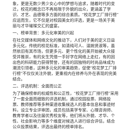
象，更是无数少男少女心中的梦想与追求，随着时代的变
迁，校花的概念已不再局限于外貌的出众，更涵盖了学
识、才艺、品德等多方面的综合素质。“校花梦工厂排行榜”
应运而生，它不仅是对校园美女的评选，更是一场关于美
丽与才华璀璨交汇的盛宴。
一、榜单背景：多元化审美的兴起
在社交媒体和网络文化的推动下，人们对于美的定义日益
多元化，传统的校花标准，如清纯可人、温婉贤淑等，虽
然依旧有其市场，但更多元、更个性化的美开始被大众接
受并推崇，有的女生凭借一手好字在网络上走红，有的因
出色的科研能力获得赞誉，还有的因独特的时尚品味成为
潮流引领者，这种多元化的审美趋势，促使“校花梦工厂排
行榜”不仅仅关注外貌，更重视内在修养与外在表现的完美
结合。
二、评选机制：全面而公正
为了确保榜单的权威性和公正性，“校花梦工厂排行榜”采用
了一套全面而细致的评选机制，通过校园投票、网络投
票、教师推荐等多种渠道收集候选人的基本信息和事迹材
料，设立专业评审团，成员包括美学专家、心理咨询师、
教育学者以及往届优秀校友等，他们将从外貌、才华、个
性、社会影响力等多个维度对候选人进行综合评估，结合
公众投票结果，评选出最终的榜单排名。