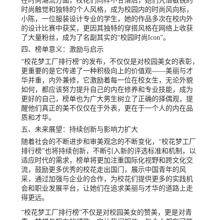
在时尚潮流方面，校花们同样不甘落后，她们凭借敏锐的
时尚触觉和独特的个人风格，成为校园内的时尚风向标，
小陈，一位服装设计专业的学生，她的作品多次在校内外
的设计比赛中获奖，更因其独特的穿搭风格在网络上收获
了大量粉丝，成为了名副其实的“校园时尚Icon”。
四、榜单意义：激励与启示
“校花梦工厂排行榜”的发布，不仅仅是对校园美女的表彰，
更重要的是它传递了一种积极向上的价值观——美丽与才
华并重，内外兼修，它激励着每一位在校女生，无论外貌
如何，都应该努力提升自己的内在修养和专业技能，成为
更好的自己，榜单也为广大男生树立了正确的择偶观，提
醒他们真正的美不仅仅在于外表，更在于一个人的内在品
质和才华。
五、未来展望：持续创新与影响力扩大
随着社会的不断进步和审美观念的不断变化，“校花梦工厂
排行榜”也将持续创新，不断引入新的评选标准和机制，以
适应时代的需求，榜单将更加注重国际化视野和跨文化交
流，鼓励更多优秀的校花走出国门，展示中国青年的风
采，通过加强与企业的合作，为校花们提供更多的实践机
会和职业发展平台，让她们在追求美丽与才华的道路上走
得更远。
“校花梦工厂排行榜”不仅是对校园美女的赞美，更是对青