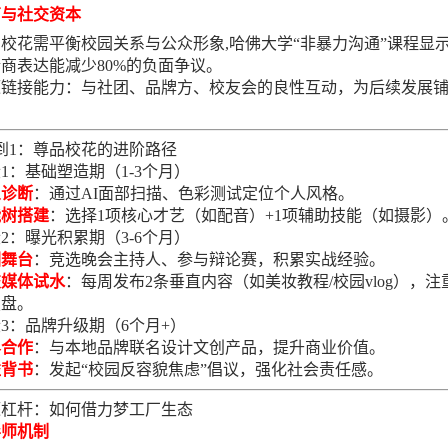
商与社交资本
校花需平衡校园关系与公众形象,哈佛大学“非暴力沟通”课程显
商表达能减少80%的负面争议。
源链接能力：与社团、品牌方、校友会的良性互动，为后续发展
。
到1：尊品校花的进阶路径
1：基础塑造期（1-3个月）
象诊断
：通过AI面部扫描、色彩测试定位个人风格。
能树搭建
：选择1项核心才艺（如配音）+1项辅助技能（如摄影）
2：曝光积累期（3-6个月）
园舞台
：竞选晚会主持人、参与辩论赛，积累实战经验。
交媒体试水
：每周发布2条垂直内容（如美妆教程/校园vlog），注
复盘。
3：品牌升级期（6个月+）
界合作
：与本地品牌联名设计文创产品，提升商业价值。
益背书
：发起“校园反容貌焦虑”倡议，强化社会责任感。
源杠杆：如何借力梦工厂生态
导师机制