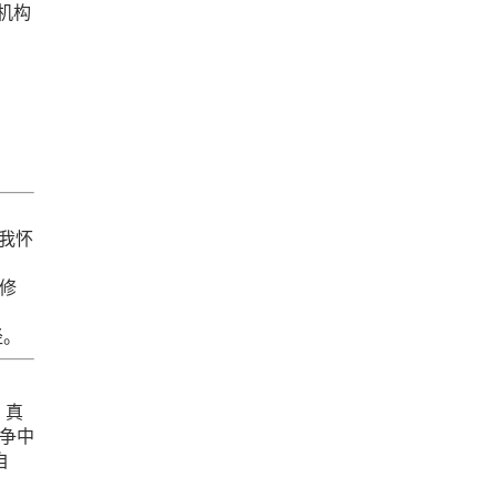
机构
我怀
修
径。
，真
争中
自