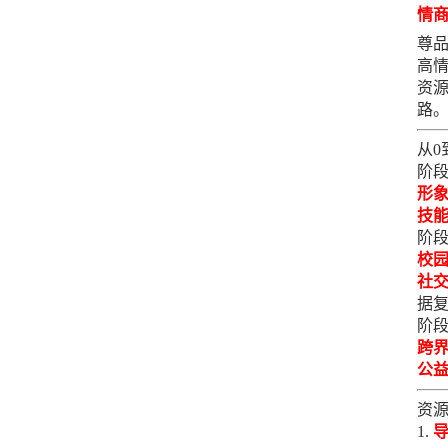
情
尊品
高情
资
路
从0
阶段
形
技
阶段
校
社
据
阶段
跨
公
资