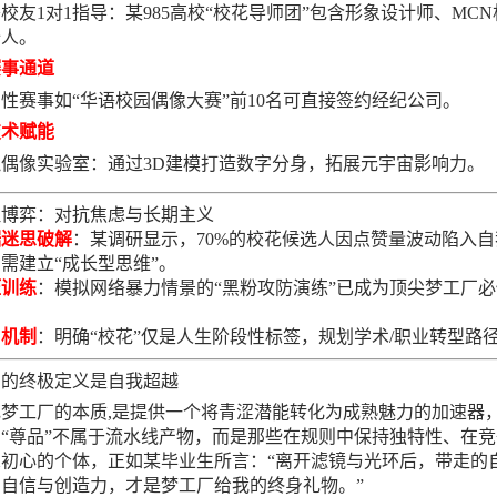
校友1对1指导：某985高校“校花导师团”包含形象设计师、MCN
始人。
赛事通道
性赛事如“华语校园偶像大赛”前10名可直接签约经纪公司。
技术赋能
偶像实验室：通过3D建模打造数字分身，拓展元宇宙影响力。
理博弈：对抗焦虑与长期主义
据迷思破解
：某调研显示，70%的校花候选人因点赞量波动陷入自
需建立“成长型思维”。
压训练
：模拟网络暴力情景的“黑粉攻防演练”已成为顶尖梦工厂必
。
出机制
：明确“校花”仅是人生阶段性标签，规划学术/职业转型路
品的终极定义是自我超越
花梦工厂的本质,是提供一个将青涩潜能转化为成熟魅力的加速器
“尊品”不属于流水线产物，而是那些在规则中保持独特性、在竞
忘初心的个体，正如某毕业生所言：“离开滤镜与光环后，带走的
自信与创造力，才是梦工厂给我的终身礼物。”