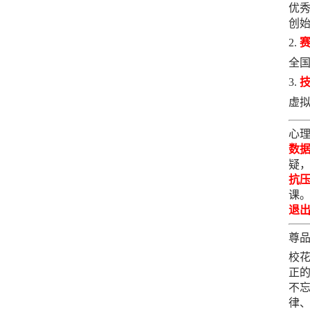
优秀
创
全国
虚拟
心
数
疑，
抗
课
退
尊
校
正的
不
律、