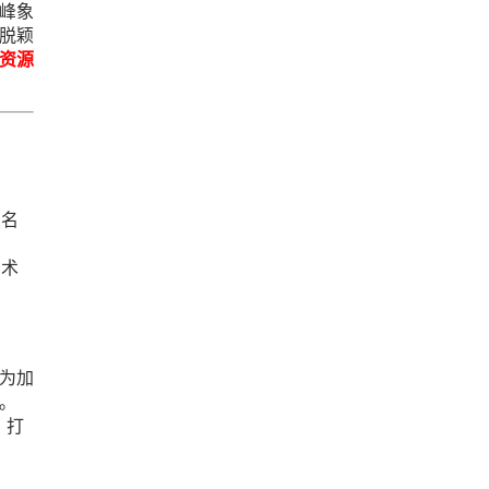
峰象
脱颖
资源
知名
艺术
为加
。
，打