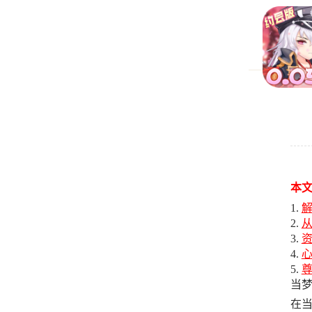
本
解
从
当
在当