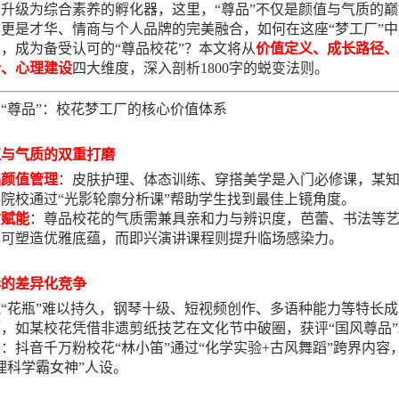
升级为综合素养的孵化器，这里，“尊品”不仅是颜值与气质的巅
更是才华、情商与个人品牌的完美融合，如何在这座“梦工厂”中
，成为备受认可的“尊品校花”？本文将从
价值定义、成长路径、
合、心理建设
四大维度，深入剖析1800字的蜕变法则。
“尊品”：校花梦工厂的核心价值体系
值与气质的双重打磨
础颜值管理
：皮肤护理、体态训练、穿搭美学是入门必修课，某
院校通过“光影轮廓分析课”帮助学生找到最佳上镜角度。
质赋能
：尊品校花的气质需兼具亲和力与辨识度，芭蕾、书法等
练可塑造优雅底蕴，而即兴演讲课程则提升临场感染力。
华的差异化竞争
“花瓶”难以持久，钢琴十级、短视频创作、多语种能力等特长成
，如某校花凭借非遗剪纸技艺在文化节中破圈，获评“国风尊品”
：抖音千万粉校花“林小笛”通过“化学实验+古风舞蹈”跨界内容
理科学霸女神”人设。