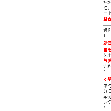
技场
征，
而出
整
解构
颜
基
艺术
气
训
才
单纯
分项
案例
造“