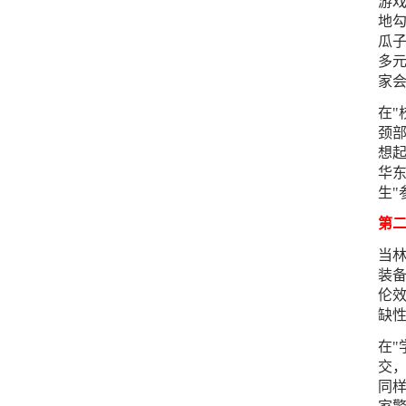
游
地勾
瓜
多元
家会
在"
颈
想起
华东
生"
第
当林
装
伦
缺性
在"
交，
同