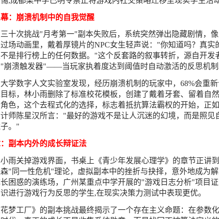
警惕,成都某中学已明令禁止将游戏内社交策略迁移至现实学生活
三幕：崩溃机制中的自我觉醒
三十次挑战"月考第一"副本失败后，系统突然弹出隐藏剧情，像
过场动画里，戴着厚镜片的NPC女生轻声说："你知道吗？真实
来不是排行榜上的任何数据。"这个反套路的叙事转折，源自开发
"崩溃触发器"——当玩家执着度达到阈值时自动激活的反思机制
大学数字人文实验室发现，经历崩溃机制的玩家中，68%会重新
戏目标，林小雨删除了标准校花模板，创建了戴着牙套、留着自
新角色，这个去程式化的选择，标志着抵抗算法霸权的开始，正
设计师陈星汉所言："最好的游戏不是让人沉迷的幻境，而是照见
子。"
章：副本内外的成长辩证法
林小雨关掉游戏界面，书桌上《青少年发展心理学》的章节正讲
森"同一性危机"理论，虚拟副本中的挫折与抉择，意外地成为解
长困惑的演练场，广州某重点中学开展的"游戏日志分析"项目证
识进行游戏行为反思的学生,在现实决策力测试中表现更优。
校花梦工厂》的副本挑战最终揭示了一个存在主义命题：在参数