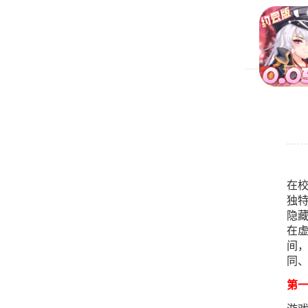
在校
独
隐
在虚
间
同
第