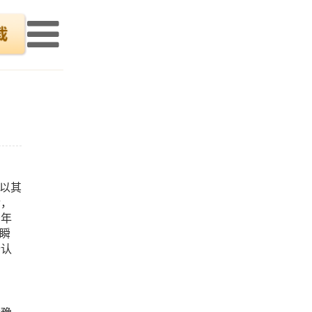
以其
后，
少年
瞬
份认