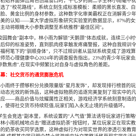
戏初始界面弹出角色创建窗口时，十七岁的高二学生林小雨毫不
选了"校花路线"，系统立刻生成标准模板：柔顺的黑长直发、白
子脸、黄金比例的身材参数，这种数字化审美霸权正在消解青少
美的认知——某大学虚拟形象研究实验室的数据显示，87%的女
主动将眼睛大小参数调整至系统推荐"最佳区间"。
校园舞会"副本中，林小雨为解锁"天鹅颈"体态成就，连续三小时
部后仰的标准姿势，直到肌肉痉挛触发疼痛警报，这种自我规训
福柯笔下的"驯顺身体"，只不过规训者从监狱系统变成了游戏算
师范心理健康中心2024年的调查报告指出，23%的青少年玩家会
参数焦虑",在现实中频繁比对自身与虚拟角色的差距。
二幕：社交货币的通货膨胀危机
小雨终于攒够积分兑换限量版"星月发饰"，却发现排行榜首的玩
备动态光效的新饰品，这种虚拟物质的追逐完美复刻了现实中的
效应——商品价值与炫耀属性正相关，游戏经济学系统刻意制造
，使得社交货币持续贬值,玩家们陷入永无止境的升级循环。
学生会竞选"副本里，系统设置的"人气值"算法诱导玩家进行策略
林小雨机械地点击"赠送虚拟奶茶"按钮时，某位玩家正在现实教
样的奶茶收买同学选票，这种虚拟行为对现实世界的渗透引发教