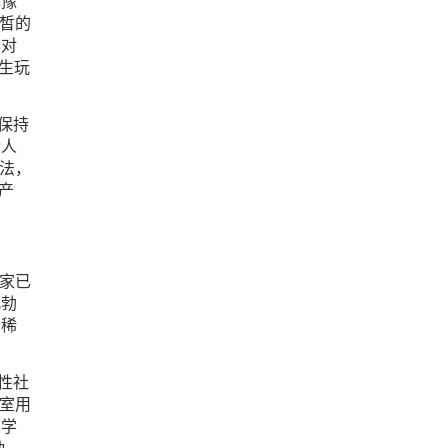
犹豫
皙的
年对
生玩
保持
令人
法，
产
家已
凡勃
的稀
性社
室用
育学