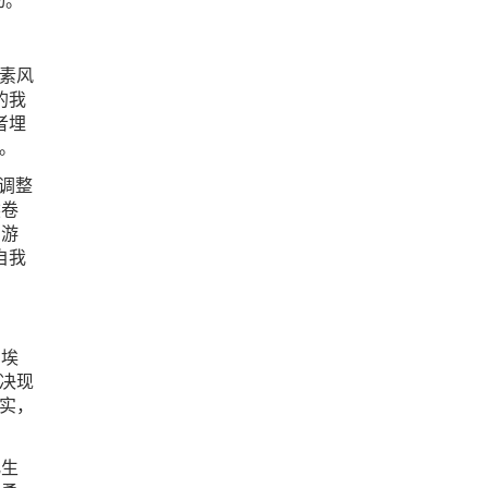
动。
素风
的我
者埋
。
调整
然卷
如游
自我
到埃
决现
实，
化生