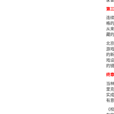
家
第
连续
格的
从
藏的
北京
游
的
戏
的镜
终
当
里克
实成
有意
《