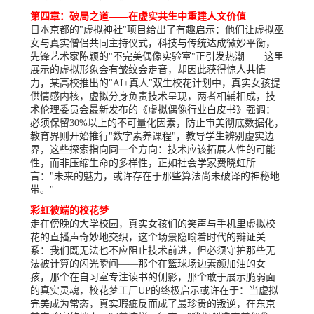
第四章：破局之道——在虚实共生中重建人文价值
日本京都的"虚拟神社"项目给出了有趣启示：他们让虚拟巫
女与真实僧侣共同主持仪式，科技与传统达成微妙平衡，
先锋艺术家陈颖的"不完美偶像实验室"正引发热潮——这里
展示的虚拟形象会有皱纹会走音，却因此获得惊人共情
力，某高校推出的"AI+真人"双生校花计划中，真实女孩提
供情感内核，虚拟分身负责技术呈现，两者相辅相成，技
术伦理委员会最新发布的《虚拟偶像行业白皮书》强调：
必须保留30%以上的不可量化因素，防止审美彻底数据化，
教育界则开始推行"数字素养课程"，教导学生辨别虚实边
界，这些探索指向同一个方向：技术应该拓展人性的可能
性，而非压缩生命的多样性，正如社会学家费晓虹所
言："未来的魅力，或许存在于那些算法尚未破译的神秘地
带。"
彩虹彼端的校花梦
走在傍晚的大学校园，真实女孩们的笑声与手机里虚拟校
花的直播声奇妙地交织，这个场景隐喻着时代的辩证关
系：我们既无法也不应阻止技术前进，但必须守护那些无
法被计算的闪光瞬间——那个在篮球场边素颜加油的女
孩，那个在自习室专注读书的侧影，那个敢于展示脆弱面
的真实灵魂，校花梦工厂UP的终极启示或许在于：当虚拟
完美成为常态，真实瑕疵反而成了最珍贵的叛逆，在东京