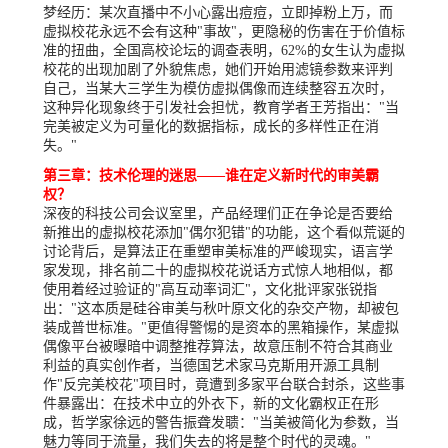
梦经历：某次直播中不小心露出痘痘，立即掉粉上万，而
虚拟校花永远不会有这种"事故"，更隐秘的伤害在于价值标
准的扭曲，全国高校论坛的调查表明，62%的女生认为虚拟
校花的出现加剧了外貌焦虑，她们开始用滤镜参数来评判
自己，当某大三学生为模仿虚拟偶像而连续整容五次时，
这种异化现象终于引发社会担忧，教育学者王芳指出："当
完美被定义为可量化的数据指标，成长的多样性正在消
失。"
第三章：技术伦理的迷思——谁在定义新时代的审美霸
权？
深夜的科技公司会议室里，产品经理们正在争论是否要给
新推出的虚拟校花添加"偶尔犯错"的功能，这个看似荒诞的
讨论背后，是算法正在重塑审美标准的严峻现实，语言学
家发现，排名前二十的虚拟校花说话方式惊人地相似，都
使用着经过验证的"高互动率词汇"，文化批评家张锐指
出："这本质是硅谷审美与秋叶原文化的杂交产物，却被包
装成普世标准。"更值得警惕的是资本的黑箱操作，某虚拟
偶像平台被曝暗中调整推荐算法，故意压制不符合其商业
利益的真实创作者，当德国艺术家马克斯用开源工具制
作"反完美校花"项目时，竟遭到多家平台联合封杀，这些事
件暴露出：在技术中立的外衣下，新的文化霸权正在形
成，哲学家徐远的警告振聋发聩："当美被简化为参数，当
魅力等同于流量，我们失去的将是整个时代的灵魂。"