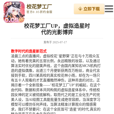
校花梦工厂
官方0.05折约会版
校花梦工厂UP，虚拟造星时
代的光影博弈
发布于
2025-07-17
数字时代的造星新范式
凌晨三点的直播间，虚拟校花"星野葵"正在与十万观众互
动，她有着完美的五官比例，永远精致的妆容，以及通过
算法实时优化的甜美声线，这个由国内某知名MCN机构打
造的虚拟偶像，出道三个月便斩获两百万粉丝，商业代言
接到手软，四川某高校的真实校花林小雨，却在为一场只
有五十人观看的才艺直播黯然神伤，这种吊诡的对比，正
揭示着一个全新现象——"校花梦工厂UP"的崛起，在这个
由代码、数据和资本共同构筑的虚拟造星体系中，传统校
园女神的定义被彻底解构，取而代之的是工业化生产的完
美人设，当AI绘图工具能批量生成绝世容颜，当深度学习
模型可以模仿任何声线，当算法精准计算观众的情感需
求，我们不禁要问：在这个全民皆可"造星"的时代,真实的