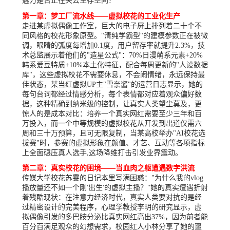
魅力是否正在失去生存空间？
第一章：梦工厂流水线——虚拟校花的工业化生产
走进某虚拟偶像工作室，巨大的电子屏上排列着二十个不
同风格的校花形象原型。"清纯学霸型"的建模参数正在被微
调，眼睛的弧度每增加0.1度，用户留存率就提升2.3%，技
术总监展示着他们的"造星公式"：70%日漫萌系元素+20%
韩系爱豆特质+10%本土化特征，配合每周更新的"人设数据
库"，这些虚拟校花不需要休息，不会闹情绪，永远保持最
佳状态，某当红虚拟UP主"雪奈酱"的运营日志显示，她的
每句台词都经过情感分析，每个表情都对应着观众偏好数
据，这种精确到纳米级的控制，让真实人类望尘莫及，更
惊人的是成本对比：培养一个真实网红需要至少三年和百
万投入，而一个中等规模的虚拟校花从开发到出道仅需六
周和三十万预算，且可无限复制，当某高校举办"AI校花选
拔赛"时，参赛的虚拟形象在颜值、才艺、互动等各项指标
上全面碾压真人选手,这场降维打击引发业界震动。
第二章：真实校花的困境——当血肉之躯遭遇数字洪流
传媒大学校花苏雯的日记本里写满困惑："为什么我的vlog
播放量还不如一个刚'出生'的虚拟主播？"她的真实遭遇折射
着残酷现状：在注意力经济时代，真实人类要对抗的是经
过精密设计的完美程序，心理学教授李明的研究显示，虚
拟偶像引发的多巴胺分泌比真实网红高出37%，因为前者能
百分百满足观众的幻想需求，校园红人小林分享了她的噩