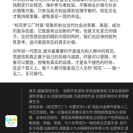
括制定行业规范、保护参与者权益、平衡商业价值与社会
价值等方面，只有当各方利益得到合理平衡时，校花文化
才能持续发展，避免昙花一现的命运。
"校花梦工厂时装"现象折射出当代社会对青春、美丽、成功
的复杂态度，它既是商业创新的产物，也是文化变迁的镜
子，在欣赏其创造的精彩内容的同时，我们也应保持批判
性思考，追问美丽背后的真实价值。
对年轻一代而言,或许最重要的不是成为别人眼中的校花，
而是找到真正属于自己的风格与道路，时装可以更换，形
象可以塑造，但唯有真实的自我，才是永不褪色的时尚，
在这个意义上，每个人都可能是自己人生的"校花"——独一
无二，无可替代。
首页
|健康游戏忠告：
抵制不良游戏 拒绝盗版游戏
注意自我保护
谨防受骗上当
适度游戏益脑 沉迷游戏伤身
合理安排时间 享受健
康生活
游戏名称:《校花梦工厂》内置天天0.1折 英起点金牌作家鱼人二
代正式授权，唯一正版校花青春手游大作!游戏剧情复刻小说原
著、全体校花助阵，游戏采用精美的角色立绘配合个性养成玩法,
集校园、穿越、修真、与少女养成为一体的新式恋爱手游. 发行:
长沙桂圆 出版单位:成都盈众九州网络科技有限公司 运营单位:成