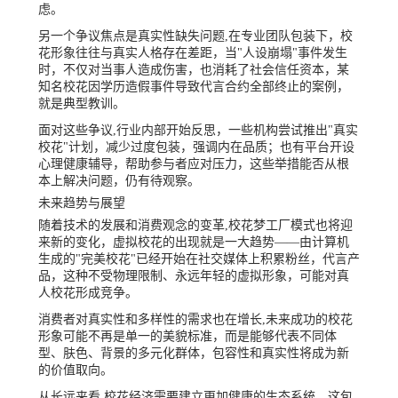
虑。
另一个争议焦点是真实性缺失问题,在专业团队包装下，校
花形象往往与真实人格存在差距，当"人设崩塌"事件发生
时，不仅对当事人造成伤害，也消耗了社会信任资本，某
知名校花因学历造假事件导致代言合约全部终止的案例，
就是典型教训。
面对这些争议,行业内部开始反思，一些机构尝试推出"真实
校花"计划，减少过度包装，强调内在品质；也有平台开设
心理健康辅导，帮助参与者应对压力，这些举措能否从根
本上解决问题，仍有待观察。
未来趋势与展望
随着技术的发展和消费观念的变革,校花梦工厂模式也将迎
来新的变化，虚拟校花的出现就是一大趋势——由计算机
生成的"完美校花"已经开始在社交媒体上积累粉丝，代言产
品，这种不受物理限制、永远年轻的虚拟形象，可能对真
人校花形成竞争。
消费者对真实性和多样性的需求也在增长,未来成功的校花
形象可能不再是单一的美貌标准，而是能够代表不同体
型、肤色、背景的多元化群体，包容性和真实性将成为新
的价值取向。
从长远来看,校花经济需要建立更加健康的生态系统，这包