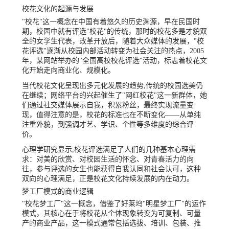
校花文化的起源与发展
"校花"这一概念在中国有着悠久的历史渊源，早在民国时
期，校园中就有评选"校花"的传统，那时的校花多是才貌双
全的女学生代表，改革开放后，随着大众媒体的发展，"校
花评选"逐渐从校园内部活动转变为社会关注的热点，2005
年，某网站举办的"全国高校校花评选"活动，标志着校花文
化开始走向商业化、规模化。
当代校花文化呈现出多元化发展的趋势,传统的校园选美仍
在继续；网络平台的兴起催生了"网红校花"这一新群体，她
们通过社交媒体展示自我，积累粉丝，最终实现流量变
现，值得注意的是，校花的标准也在不断变化——从单纯
注重外貌，到强调才艺、学识、个性等多维度的综合评
价。
心理学研究显示,校花评选满足了人们的几种基本心理需
求：对美的欣赏、对校园生活的怀念、对青春活力的向
往，参与评选的女生也能获得自我认同和社会认可，这种
双向的心理满足，正是校花文化持续发展的内在动力。
梦工厂模式的商业逻辑
"校花梦工厂"这一概念，借鉴了好莱坞"明星梦工厂"的运作
模式，其核心在于将校花从个体现象转变为可复制、可量
产的商业产品，这一模式通常包括选拔、培训、包装、推