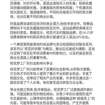
百褶裙、针织开衫等，营造出清纯可人的形象；轻熟名媛
风则偏向精致优雅，注重服装的质地和剪裁；个性潮流风
则大胆前卫，强调独特性，不同的风格吸引不同的受众群
体，也对应着不同的商业价值。
时装品牌深谙校花经济的商业潜力,纷纷寻求合作，轻奢品
牌倾向于与走名媛路线的校花合作，运动品牌则青睐活力
四射的类型，数据显示，校花代言的服装品牌，在18-25岁
消费者群体中的购买转化率比普通代言人高出20%左右。
一个典型案例是某快时尚品牌与多位校园网红的联名系列,
该系列以"校花的衣橱"为概念，推出后迅速成为爆款，这充
分证明了校花在年轻消费者中的影响力，以及时装在校花
商业化道路上的重要作用。
校花梦工厂的社会影响与争议
校花梦工厂的兴起带来了显著的社会影响,从积极方面看，
它为有才华的年轻人提供了展示平台和职业机会，丰富了
校园文化，也带动了相关产业的发展，许多校花通过这一
路径实现了个人价值，有的甚至成功转型为企业家。
争议也随之而来,批评者指出，校花梦工厂过度强调外貌价
值，可能加剧女性的物化倾向，对青少年的价值观形成产
生负面影响，心理学研究表明，长期接触这种"颜值至上"的
内容，可能导致年轻女性自我认同感降低，产生外貌焦