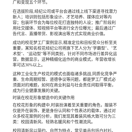
广和变现五个环节。
在选拔阶段,经纪公司或平台会通过线上线下渠道寻找潜力
新人；培训则包括形象设计、才艺培养、媒体应对等内
容；包装环节会为每位校花打造独特的人设；推广阶段利
用社交媒体、短视频平台等进行全方位曝光；最后通过广
告代言、直播带货、影视演出等方式实现商业价值。
成功的校花梦工厂案例显示,精准定位和目标受众分析至关
重要，某知名校花经纪公司将旗下艺人分为"学霸型"、"艺
术型"、"运动型"等不同类别，针对不同市场进行差异化运
营，数据显示，这种精细化运作的商业模式，年营收增长
率可达30%以上。
这种工业化生产校花的模式也面临诸多挑战,同质化竞争严
重、生命周期短暂、道德争议等问题，都是梦工厂模式必
须面对的难题，如何在商业利益与社会责任间取得平衡，
成为行业健康发展的关键。
时装在校花形象塑造中的关键作用
在校花形象的构建中,时装扮演着至关重要的角色，服装不
仅是外在装饰，更是身份认同和个性表达的载体，通过对
众多校花案例的分析，我们发现其着装风格大致可分为三
类：校园清新风、轻熟名媛风和个性潮流风。
校园清新风以简约、自然为特点，常见单品包括白衬衫、