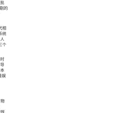
批批
剔的
新
代相
系统
高人
三个
的时
常导
资本
着娱
人物
透
现既