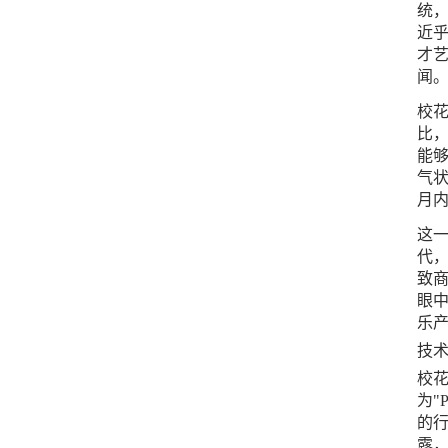
统
近乎
才
闻
校
比
能
气状
月内
这
代
致
眼中
乐产
技术
校
为"
的
露，