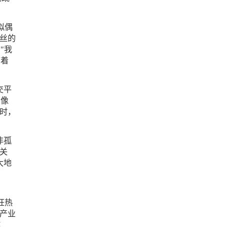
拟偶
丝的
"我
带着
交平
偶像
时，
非孤
关
大地
狂热
产业
作