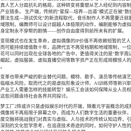
与真人艺人分庭抗礼的格局，这种转变将重塑从艺人经纪到内容
产业链条。 生产端，传统的"星探—培养—出道"模式正在被"数
—算法生成—测试优化"的新流程取代，音乐制作人不再需要迁就
音域限制，编舞师可以设计超越人体极限的动作，编剧能够为虚
量身定制永不穿帮的剧情——创作自由度得到前所未有的扩展。
变现模式也在发生革命，虚拟偶像的IP价值不再依赖短暂的艺人
，而可能持续增值数十年，品牌代言不再受档期和地域限制，一
花可以同时出现在全球各地的广告中，更值得关注的是"数字周边
的崛起，虚拟服装、虚拟直播空间等数字资产正在形成规模惊人
场。
场变革也带来严峻的职业替代问题，模特、歌手、演员等传统演
临缩水风险，取而代之的是虚拟形象设计师、AI训练师等新兴
，产业工人需要怎样的技能转型？娱乐工会该如何保障从业人员
？这些问题亟待社会各界共同探讨。
花梦工厂2阵或许只是虚拟娱乐时代的开端，随着元宇宙概念的成
拟偶像将不再局限于屏幕之中，而成为人们数字生活的重要伙伴
深度交融将挑战我们对真实与虚拟、人与技术的传统认知边界，
为深刻的文化哲学思考，在追逐技术奇迹的同时，如何守护人性