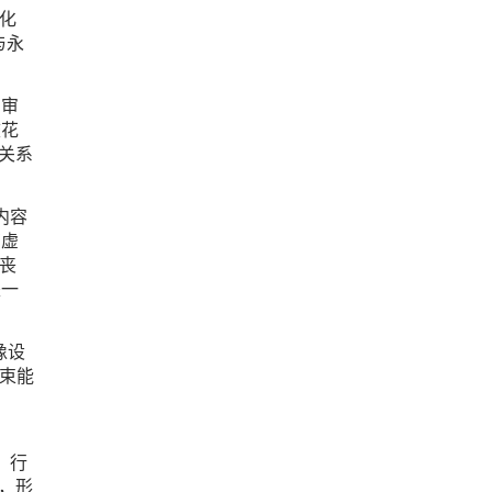
化
与永
的审
校花
关系
内容
有虚
丧
是一
像设
束能
，行
额，形