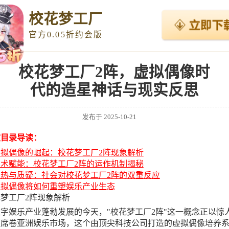
校花梦工厂
官方0.05折约会版
校花梦工厂2阵，虚拟偶像时
代的造星神话与现实反思
发布于
2025-10-21
文目录导读：
虚拟偶像的崛起：校花梦工厂2阵现象解析
技术赋能：校花梦工厂2阵的运作机制揭秘
狂热与质疑：社会对校花梦工厂2阵的双重反应
虚拟偶像将如何重塑娱乐产业生态
梦工厂2阵现象解析
字娱乐产业蓬勃发展的今天，"校花梦工厂2阵"这一概念正以惊
度席卷亚洲娱乐市场，这个由顶尖科技公司打造的虚拟偶像培养