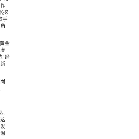
制作
据挖
歌手
拟角
黄金
位虚
"经
的新
艺岗
职
权
熟，
，这
引发
的温