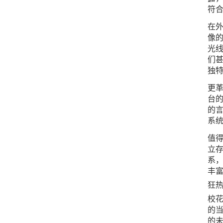
符
在
像的
光
们
独特
更革
台
的言
系统
值得
立存
系，
丰
狂
校
的当
的