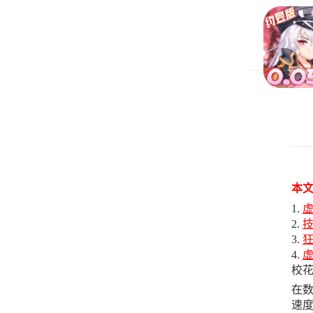
本
校花
在数
速