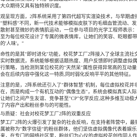
合大众期待又具有独特辨识度。
外观呈现方面，2阵系统采用了第四代超写实渲染技术，与早期虚
"塑料感"不同，新一代技术能够模拟皮肤下的毛细血管流动、发
线散射甚至微妙的表情肌运动，一位参与项目的光学工程师表示：
甚至为每位校花设计了专属的微表情库，让她们的笑容、眨眼都
的'人味'。"
命性的是其"即时进化"功能，校花梦工厂2阵接入了全球主流社
的实时数据流，系统能够根据话题热度、用户反馈即时调整虚拟
行策略，当检测到某位校花的"天然呆"属性获得异常高的互动量
会在后续内容中强化这一特质,同时弱化反响平平的其他特征。
注意的是，2阵系统还引入了"群体智慧"机制，每位虚拟校花并
在，而是构成一个有机互动的"偶像生态"，系统会模拟真实人际
让她们之间产生友谊、竞争甚至"CP"化学反应,这种多维互动极
富了内容产出和粉丝参与的可能性。
热与质疑：社会对校花梦工厂2阵的双重反应
花梦工厂2阵的火爆引发了复杂的社会反响，在支持者阵营中，最
属被称为"数字信徒"的粉丝群体，他们坚信虚拟偶像代表着娱乐
未来，在专门的网络社区里，粉丝们为心仪的虚拟校花创作同人