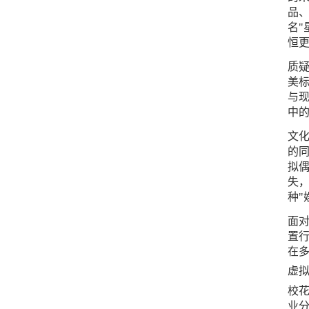
品、
名"
恒更
质
美
与现
中
文
的
拟偶
失
种"
面对
置行
在多
虚
校
业分