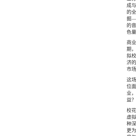
成
的全
掘
的
色
商业
期
拟校
济
市
这
位面
业
益
校
虚
种
更