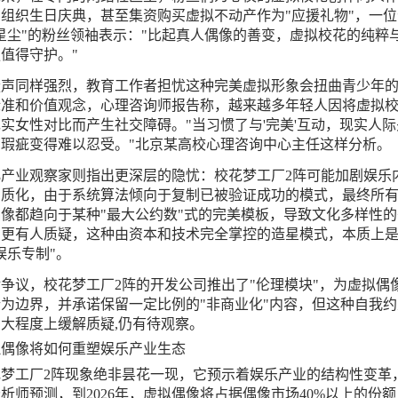
组织生日庆典，甚至集资购买虚拟不动产作为"应援礼物"，一位
星尘"的粉丝领袖表示："比起真人偶像的善变，虚拟校花的纯粹
值得守护。"
疑声同样强烈，教育工作者担忧这种完美虚拟形象会扭曲青少年
标准和价值观念，心理咨询师报告称，越来越多年轻人因将虚拟
实女性对比而产生社交障碍。"当习惯了与'完美'互动，现实人际
的瑕疵变得难以忍受。"北京某高校心理咨询中心主任这样分析。
化产业观察家则指出更深层的隐忧：校花梦工厂2阵可能加剧娱乐
同质化，由于系统算法倾向于复制已被验证成功的模式，最终所
像都趋向于某种"最大公约数"式的完美模板，导致文化多样性的
，更有人质疑，这种由资本和技术完全掌控的造星模式，本质上
娱乐专制"。
争议，校花梦工厂2阵的开发公司推出了"伦理模块"，为虚拟偶
为边界，并承诺保留一定比例的"非商业化"内容，但这种自我约
大程度上缓解质疑,仍有待观察。
拟偶像将如何重塑娱乐产业生态
花梦工厂2阵现象绝非昙花一现，它预示着娱乐产业的结构性变革
析师预测，到2026年，虚拟偶像将占据偶像市场40%以上的份