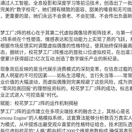
，通过人工智能、全息投影和深度学习等前沿技术，创造出了一
完美的"数字校花"，她们拥有精致的面容、甜美的嗓音和无可挑
艺，更重要的是，她们永远不会衰老、不会犯错、不会传出负面
。
花梦工厂2阵的核心在于其第二代虚拟偶像培养矩阵技术，与第一
，2阵系统在个性塑造、情感表达和互动能力上实现了质的飞跃，
够根据市场反馈实时调整虚拟偶像的性格特征，使其始终保持最
态，据统计，校花梦工厂2阵推出的首批12位虚拟校花，在出道
便累计获得超过5亿次互动,创造了数字娱乐产业的新纪录。
一现象背后反映的是当代娱乐消费模式的深刻变革，在信息过载
，真人明星的不可控因素——如私生活曝光、言行失当等——常
商业价值的大幅波动，而虚拟偶像则完美规避了这些风险，成为
"零风险高回报"的理想投资标的，校花梦工厂2阵的成功，标志
业正式进入"可控造星"时代。
赋能：校花梦工厂2阵的运作机制揭秘
花梦工厂2阵的运作建立在多项尖端技术的融合之上，其核心是名
Persona Engine"的人格模拟系统，这套算法能够分析数百万真实
行为模式，从中提炼出最受观众喜爱的性格特征组合，技术团队
每位虚拟校花的"人格"都由超过2000个维度参数构成,确保其表