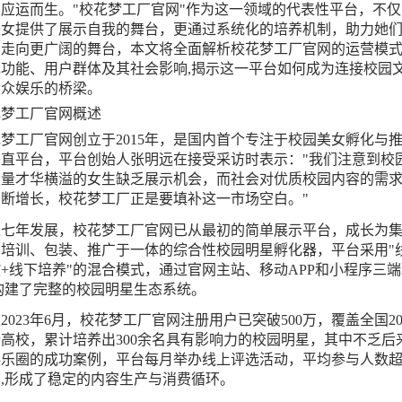
应运而生。"校花梦工厂官网"作为这一领域的代表性平台，不仅
美女提供了展示自我的舞台，更通过系统化的培养机制，助力她
园走向更广阔的舞台，本文将全面解析校花梦工厂官网的运营模
色功能、用户群体及其社会影响,揭示这一平台如何成为连接校园
大众娱乐的桥梁。
花梦工厂官网概述
梦工厂官网创立于2015年，是国内首个专注于校园美女孵化与
垂直平台，平台创始人张明远在接受采访时表示："我们注意到校
大量才华横溢的女生缺乏展示机会，而社会对优质校园内容的需
不断增长，校花梦工厂正是要填补这一市场空白。"
过七年发展，校花梦工厂官网已从最初的简单展示平台，成长为
、培训、包装、推广于一体的综合性校园明星孵化器，平台采用"
+线下培养"的混合模式，通过官网主站、移动APP和小程序三端
构建了完整的校园明星生态系统。
2023年6月，校花梦工厂官网注册用户已突破500万，覆盖全国20
高校，累计培养出300余名具有影响力的校园明星，其中不乏后
娱乐圈的成功案例，平台每月举办线上评选活动，平均参与人数
万,形成了稳定的内容生产与消费循环。