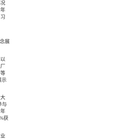
情况
合年
览习
念展
可以
工厂
划等
展示
+大
参与
2年
%获
专业