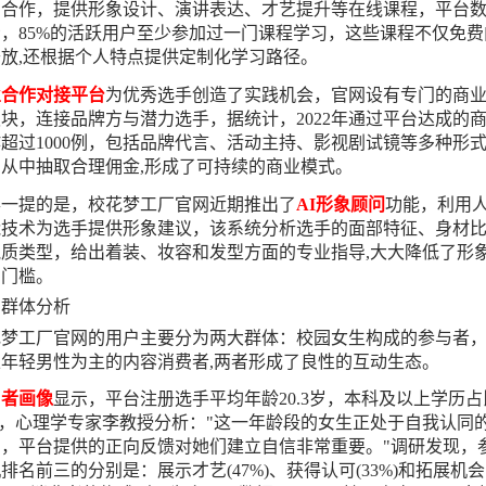
构合作，提供形象设计、演讲表达、才艺提升等在线课程，平台
，85%的活跃用户至少参加过一门课程学习，这些课程不仅免费
放,还根据个人特点提供定制化学习路径。
业合作对接平台
为优秀选手创造了实践机会，官网设有专门的商
块，连接品牌方与潜力选手，据统计，2022年通过平台达成的
超过1000例，包括品牌代言、活动主持、影视剧试镜等多种形
从中抽取合理佣金,形成了可持续的商业模式。
得一提的是，校花梦工厂官网近期推出了
AI形象顾问
功能，利用
能技术为选手提供形象建议，该系统分析选手的面部特征、身材
气质类型，给出着装、妆容和发型方面的专业指导,大大降低了形
的门槛。
户群体分析
花梦工厂官网的用户主要分为两大群体：校园女生构成的参与者
年轻男性为主的内容消费者,两者形成了良性的互动生态。
与者画像
显示，平台注册选手平均年龄20.3岁，本科及以上学历占
%，心理学专家李教授分析："这一年龄段的女生正处于自我认同
期，平台提供的正向反馈对她们建立自信非常重要。"调研发现，
排名前三的分别是：展示才艺(47%)、获得认可(33%)和拓展机会