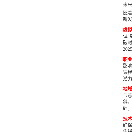
未
随
新
虚
试"
破
20
职
影
课
潜
地
与
斜
础
技
确保
作辅